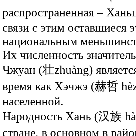
распространенная – Хань
связи с этим оставшиеся 
национальным меньшинст
Их численность значитель
Чжуан (壮zhuàng) является
время как Хэчжэ (赫哲 hèz
населенной.
Народность Хань (汉族 hàn
стране, в основном в рай