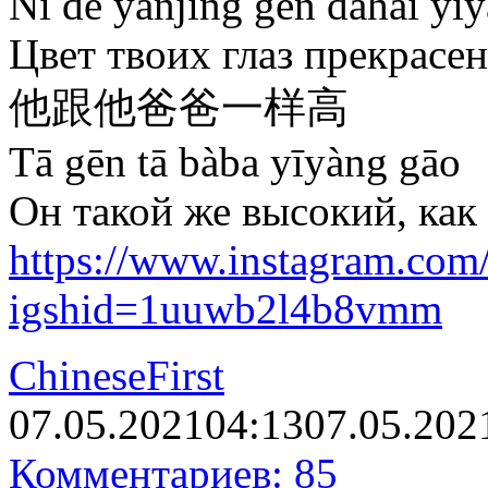
Nǐ de yǎnjīng gēn dàhǎi yīy
Цвет твоих глаз прекрасен
他跟他爸爸一样高
Tā gēn tā bàba yīyàng gāo
Он такой же высокий, как 
https://www.instagram.co
igshid=1uuwb2l4b8vmm
ChineseFirst
07.05.2021
04:13
07.05.202
Комментариев: 85