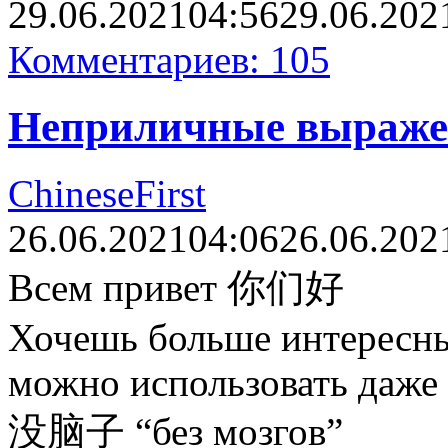
29.06.2021
04:56
29.06.202
Комментариев: 105
Неприличные выраже
ChineseFirst
26.06.2021
04:06
26.06.202
Всем привет 你们好
Хочешь больше интересны
можно использовать даже 
没脑子 “без мозгов”