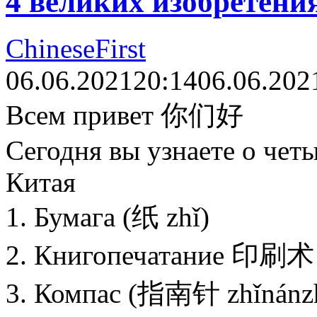
4 великих изобретени
ChineseFirst
06.06.2021
20:14
06.06.202
Всем привет 你们好
Сегодня вы узнаете о чет
Китая
1. Бумага (纸 zhǐ)
2. Книгопечатание 印刷术 (
3. Компас (指南针 zhǐnánz