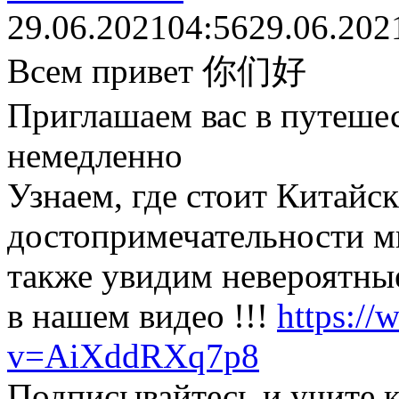
29.06.2021
04:56
29.06.202
Всем привет 你们好
Приглашаем вас в путеше
немедленно
Узнаем, где стоит Китайск
достопримечательности ми
также увидим невероятные
в нашем видео !!!
https:/
v=AiXddRXq7p8
Подписывайтесь и учите к