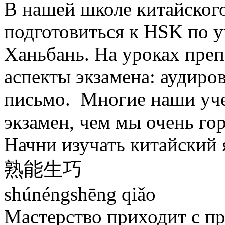
В нашей школе китайског
подготовиться к HSK по 
Ханьбань. На уроках преп
аспекты экзамена: аудиров
письмо. Многие наши уче
экзамен, чем мы очень го
Начни изучать китайский 
熟能生巧
shúnéngshēng qiǎo
Мастерство приходит с п