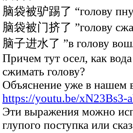
脑袋被驴踢了 “голову пнул
脑袋被门挤了 ”голову сжал
脑子进水了 ”в голову вошл
Причем тут осел, как вода
сжимать голову?
Объяснение уже в нашем 
https://youtu.be/xN23Bs3
Эти выражения можно исп
глупого поступка или сказ