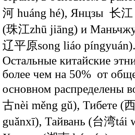
河 huáng hé), Янцзы 长江 (
(珠江zhū jiāng) и Маньчж
辽平原song liáo píngyuán)
Остальные китайские этн
более чем на 50% от обще
основном распределены 
古nèi měng gǔ), Тибете (
guǎnxī), Тайвань (台湾tái 