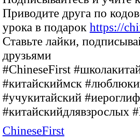
Приводите друга по кодов
урока в подарок
https://ch
Ставьте лайки, подписыва
друзьями
#ChineseFirst
#школакитай
#китайскиймск
#люблюки
#учукитайский
#иероглиф
#китайскийдлявзрослых
#
ChineseFirst