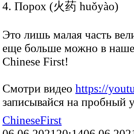
4. Порох (火药 huǒyào)
Это лишь малая часть вел
еще больше можно в наше
Chinese First!
Смотри видео
https://yo
записывайся на пробный у
ChineseFirst
06.06.2021
20:14
06.06.202