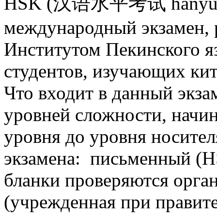
HSK (汉语水平考试 hànyǔ shu
международный экзамен, 
Институтом Пекинского я
студентов, изучающих ки
Что входит в данный экза
уровней сложности, начин
уровня до уровня носител
экзамена: письменный (H
бланки проверяются орга
(учрежденная при правит