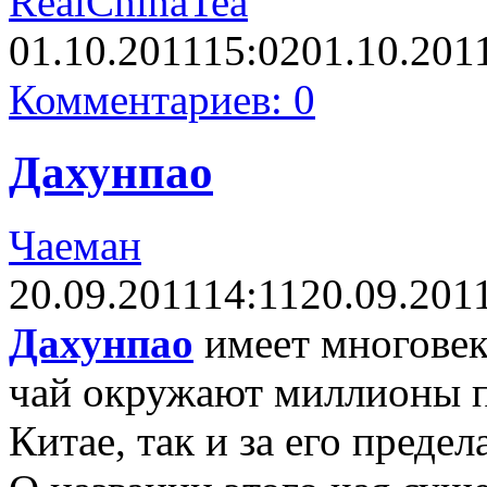
RealChinaTea
01.10.2011
15:02
01.10.201
Комментариев: 0
Дахунпао
Чаеман
20.09.2011
14:11
20.09.201
Дахунпао
имеет многовек
чай окружают миллионы п
Китае, так и за его предел