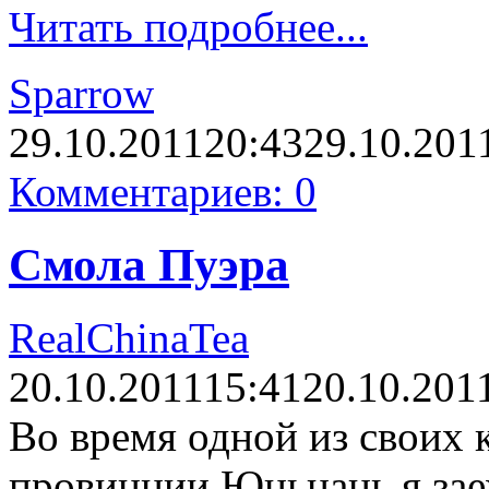
Читать подробнее...
Sparrow
29.10.2011
20:43
29.10.201
Комментариев: 0
Смола Пуэра
RealChinaTea
20.10.2011
15:41
20.10.201
Во время одной из своих 
провинции Юньнань я заех