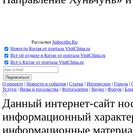
Рассылки
Subscribe.Ru
Новости Китая от портала VisitChina.ru
Всё об отдыхе в Китае от портала VisitChina.ru
Всё о Китае от портала VisitChina.ru
О проекте
|
Новости и события
|
Статьи
|
Интересное
|
Города
|
Услуги
|
Визы и посольства
|
Фотогалереи
|
Видео
|
Форум
|
Бло
Данный интернет-сайт но
информационный характер
информационные материа