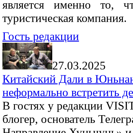
является именно то, ч
туристическая компания.
Гость редакции
27.03.2025
Китайский Дали в Юньнань
неформально встретить д
В гостях у редакции VIS
блогер, основатель Телег
Направление Хуньчунь» и