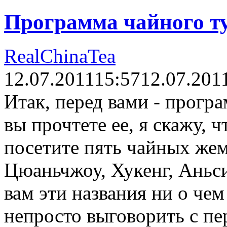
Программа чайного т
RealChinaTea
12.07.2011
15:57
12.07.201
Итак, перед вами - прогр
вы прочтете ее, я скажу, ч
посетите пять чайных же
Цюаньчжоу, Хукенг, Аньс
вам эти названия ни о чем 
непросто выговорить с пер