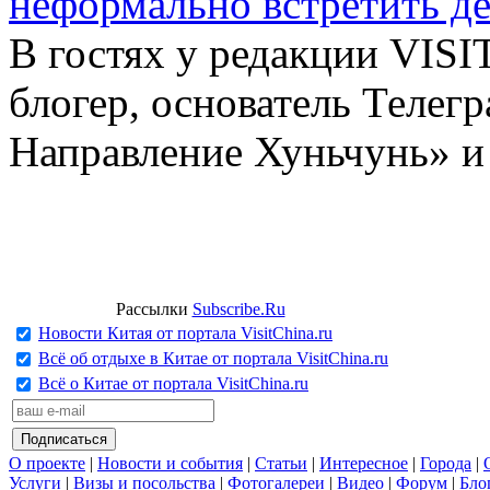
неформально встретить д
В гостях у редакции VIS
блогер, основатель Телег
Направление Хуньчунь» и
Рассылки
Subscribe.Ru
Новости Китая от портала VisitChina.ru
Всё об отдыхе в Китае от портала VisitChina.ru
Всё о Китае от портала VisitChina.ru
О проекте
|
Новости и события
|
Статьи
|
Интересное
|
Города
|
Услуги
|
Визы и посольства
|
Фотогалереи
|
Видео
|
Форум
|
Бло