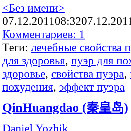
<Без имени>
07.12.2011
08:32
07.12.201
Комментариев: 1
Теги:
лечебные свойства 
для здоровья
,
пуэр для по
здоровье
,
свойства пуэра
,
похудения
,
эффект пуэра
QinHuangdao (秦皇岛)
Daniel Yozhik