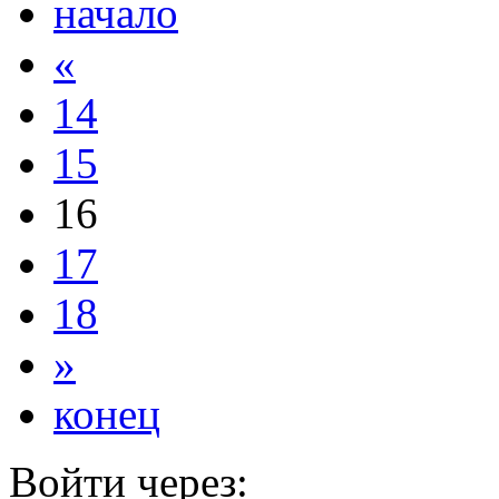
начало
«
14
15
16
17
18
»
конец
Войти через: