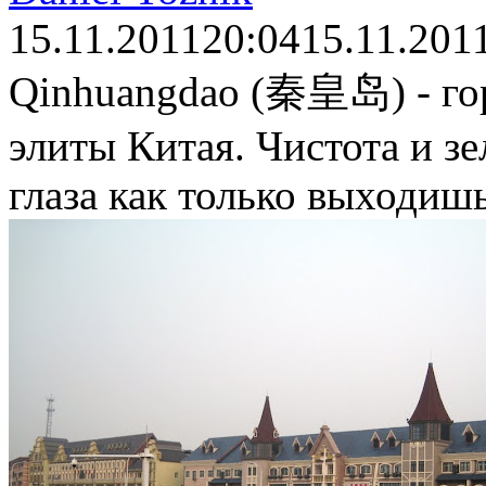
15.11.2011
20:04
15.11.201
Qinhuangdao (秦皇岛) - го
элиты Китая. Чистота и зел
глаза как только выходишь