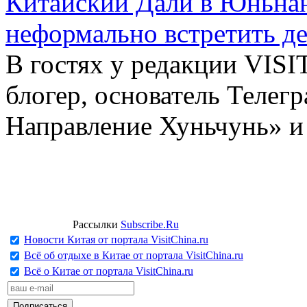
Китайский Дали в Юньнань
неформально встретить д
В гостях у редакции VIS
блогер, основатель Телег
Направление Хуньчунь» и
Рассылки
Subscribe.Ru
Новости Китая от портала VisitChina.ru
Всё об отдыхе в Китае от портала VisitChina.ru
Всё о Китае от портала VisitChina.ru