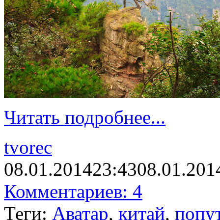
Читать подробнее...
tvorec
08.01.2014
23:43
08.01.201
Комментариев: 4
Теги:
Аватар
,
китай
,
попу