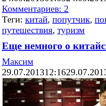
Комментариев: 2
Теги:
китай
,
попутчик
,
по
путешествия
,
туризм
Еще немного о китай
Максим
29.07.2013
12:16
29.07.201