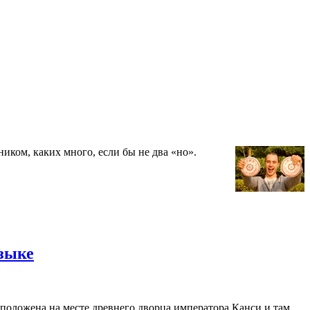
ком, каких много, если бы не два «но».
языке
положена на месте древнего дворца императора Канси и там