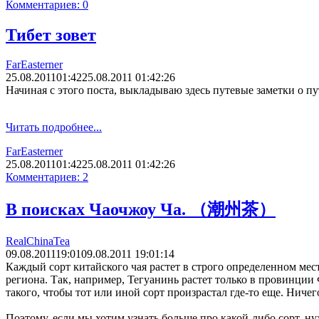
Комментариев: 0
Тибет зовет
FarEasterner
25.08.2011
01:42
25.08.2011 01:42:26
Начиная с этого поста, выкладываю здесь путевые заметки о пу
Читать подробнее...
FarEasterner
25.08.2011
01:42
25.08.2011 01:42:26
Комментариев: 2
В поисках Чаочжоу Ча. （潮州茶）
RealChinaTea
09.08.2011
19:01
09.08.2011 19:01:14
Каждый сорт китайского чая растет в строго определенном ме
региона. Так, например, Тегуанинь растет только в провинции 
такого, чтобы тот или иной сорт произрастал где-то еще. Ничег
Поэтому, если мы хотим узнать больше про какой-либо сорт, н