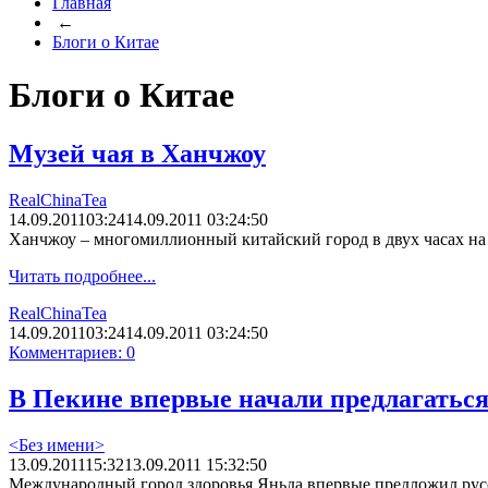
Главная
←
Блоги о Китае
Блоги о Китае
Музей чая в Ханчжоу
RealChinaTea
14.09.2011
03:24
14.09.2011 03:24:50
Ханчжоу – многомиллионный китайский город в двух часах на 
Читать подробнее...
RealChinaTea
14.09.2011
03:24
14.09.2011 03:24:50
Комментариев: 0
В Пекине впервые начали предлагаться
<Без имени>
13.09.2011
15:32
13.09.2011 15:32:50
Международный город здоровья Яньда впервые предложил русск