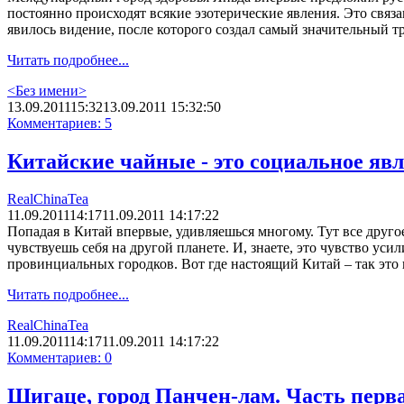
постоянно происходят всякие эзотерические явления. Это связ
явилось видение, после которого создал самый значительный т
Читать подробнее...
<Без имени>
13.09.2011
15:32
13.09.2011 15:32:50
Комментариев: 5
Китайские чайные - это социальное яв
RealChinaTea
11.09.2011
14:17
11.09.2011 14:17:22
Попадая в Китай впервые, удивляешься многому. Тут все другое
чувствуешь себя на другой планете. И, знаете, это чувство уси
провинциальных городков. Вот где настоящий Китай – так это к
Читать подробнее...
RealChinaTea
11.09.2011
14:17
11.09.2011 14:17:22
Комментариев: 0
Шигаце, город Панчен-лам. Часть перва