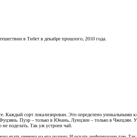
тешествии в Тибет в декабре прошлого, 2010 года.
сте. Каждый сорт локализирован. Это определено уникальными 
Фуцзянь. Пуэр – только в Юнань, Лунцзин – только в Чжецзян. У
о не поделать. Так уж устроен чай.
ужно ехать именно на его родину. И искать информацию там. Так 