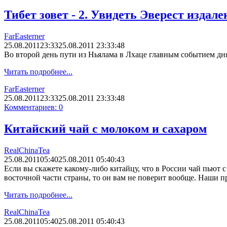
Тибет зовет - 2. Увидеть Эверест издале
FarEasterner
25.08.2011
23:33
25.08.2011 23:33:48
Во второй день пути из Ньялама в Лхаце главным событием дня 
Читать подробнее...
FarEasterner
25.08.2011
23:33
25.08.2011 23:33:48
Комментариев: 0
Китайский чай с молоком и сахаром
RealChinaTea
25.08.2011
05:40
25.08.2011 05:40:43
Если вы скажете какому-либо китайцу, что в России чай пьют с
восточной части страны, то он вам не поверит вообще. Наши п
Читать подробнее...
RealChinaTea
25.08.2011
05:40
25.08.2011 05:40:43