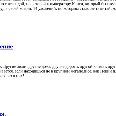
ано с легендой, по которой к императору Канси, который был жу
руд в своей жизни: 14 уложений, по которым стало жить китайск
ление
. Другие люди, другие дома, другие дороги, другой климат, дру
ливается, если находишься не в крупном мегаполисе, как Пекин и
ак раз в них!
я.