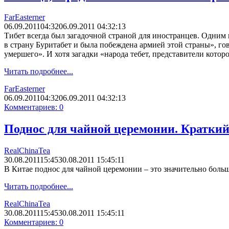
FarEasterner
06.09.2011
04:32
06.09.2011 04:32:13
Тибет всегда был загадочной страной для иностранцев. Одним
в страну Буритабет и была побеждена армией этой страны», гов
умершего». И хотя загадки «народа тебет, представители кото
Читать подробнее...
FarEasterner
06.09.2011
04:32
06.09.2011 04:32:13
Комментариев: 0
Поднос для чайной церемонии. Краткий
RealChinaTea
30.08.2011
15:45
30.08.2011 15:45:11
В Китае поднос для чайной церемонии – это значительно боль
Читать подробнее...
RealChinaTea
30.08.2011
15:45
30.08.2011 15:45:11
Комментариев: 0