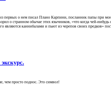
 из первых о нем писал Плано Карпини, посланник папы при мо
орил о странном обычае этих язычников, «что когда чей-нибудь о
рого являются каннибалами и пьют из черепов своих предков» по
 экскурс.
ше, чем просто поднос. Это символ!