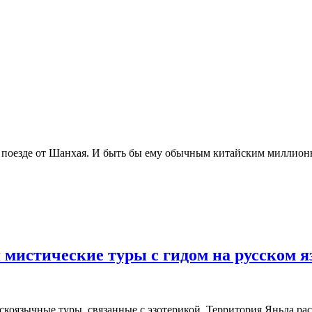
поезде от Шанхая. И быть бы ему обычным китайским миллионни
 мистические туры с гидом на русском 
оязычные туры, связанные с эзотерикой. Территория Яньда рас