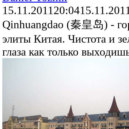
15.11.2011
20:04
15.11.201
Qinhuangdao (秦皇岛) - го
элиты Китая. Чистота и зел
глаза как только выходишь