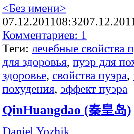
<Без имени>
07.12.2011
08:32
07.12.201
Комментариев: 1
Теги:
лечебные свойства 
для здоровья
,
пуэр для по
здоровье
,
свойства пуэра
,
похудения
,
эффект пуэра
QinHuangdao (秦皇岛)
Daniel Yozhik