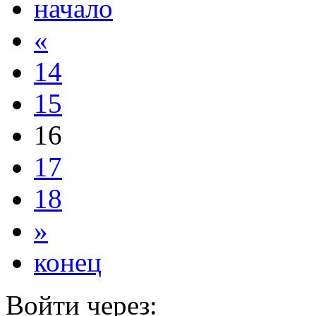
начало
«
14
15
16
17
18
»
конец
Войти через: