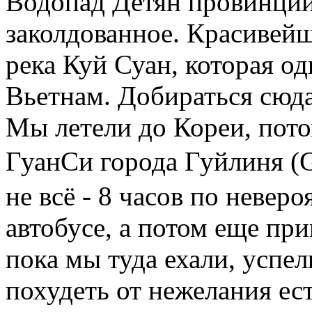
Водопад Детян провинции 
заколдованное. Красивейш
река Куй Суан, которая о
Вьетнам. Добираться сюд
Мы летели до Кореи, пот
ГуанСи города Гуйлиня (G
не всё - 8 часов по невер
автобусе, а потом еще при
пока мы туда ехали, успе
похудеть от нежелания ест