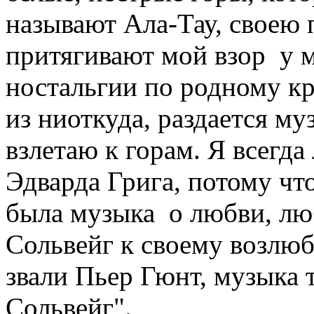
называют Ала-Тау, своею 
притягивают мой взор у м
ностальгии по родному кр
из ниоткуда, раздается му
взлетаю к горам. Я всегд
Эдварда Грига, потому что
была музыка о любви, лю
Сольвейг к своему возлю
звали Пьер Гюнт, музыка т
Сольвейг".