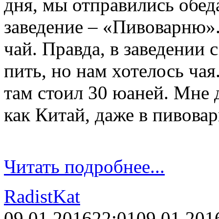
дня, мы отправились обед
заведение – «Пивоварню»
чай. Правда, в заведении 
пить, но нам хотелось ча
там стоил 30 юаней. Мне д
как Китай, даже в пивова
Читать подробнее...
RadistKat
09.01.2016
22:01
09.01.201