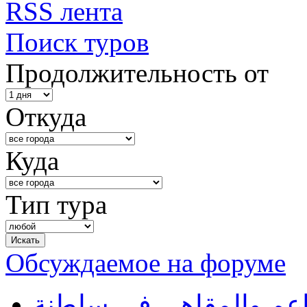
RSS лента
Поиск туров
Продолжительность от
Откуда
Куда
Тип тура
Обсуждаемое на форуме
طاعم والمقاهي في سلطنة