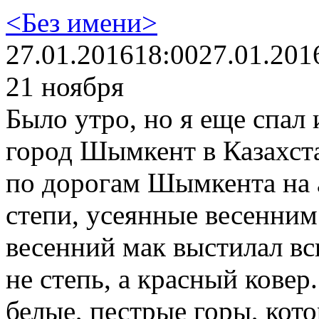
<Без имени>
27.01.2016
18:00
27.01.201
21 ноября
Было утро, но я еще спал 
город Шымкент в Казахста
по дорогам Шымкента на 
степи, усеянные весенним
весенний мак выстилал всю
не степь, а красный ковер
белые, пестрые горы, кото