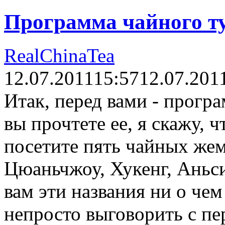
Программа чайного т
RealChinaTea
12.07.2011
15:57
12.07.201
Итак, перед вами - прогр
вы прочтете ее, я скажу, ч
посетите пять чайных же
Цюаньчжоу, Хукенг, Аньс
вам эти названия ни о чем 
непросто выговорить с пер