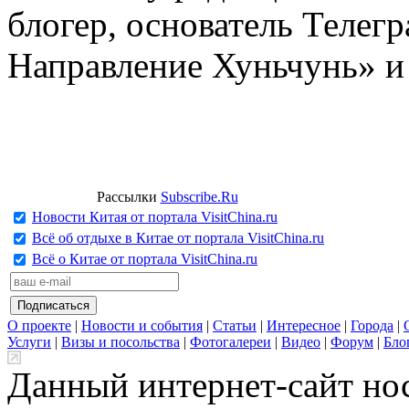
блогер, основатель Телег
Направление Хуньчунь» и
Рассылки
Subscribe.Ru
Новости Китая от портала VisitChina.ru
Всё об отдыхе в Китае от портала VisitChina.ru
Всё о Китае от портала VisitChina.ru
О проекте
|
Новости и события
|
Статьи
|
Интересное
|
Города
|
Услуги
|
Визы и посольства
|
Фотогалереи
|
Видео
|
Форум
|
Бло
Данный интернет-сайт но