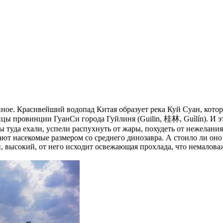
ное. Красивейший водопад Китая образует река Куй Суан, котор
ы провинции ГуанСи города Гуйлиня (Guilin, 桂林, Guìlín). И это
мы туда ехали, успели распухнуть от жары, похудеть от нежелания
ают насекомые размером со среднего динозавра. А стоило ли оно 
 высокий, от него исходит освежающая прохлада, что немаловаж