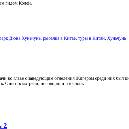
им гидом Колей.
парк Дюна Хуньчунь
,
рыбалка в Китае
,
туры в Китай
,
Хуньчунь
 врачи во главе с заведующим отделения Жигером среди них был 
цать. Они посмотрели, поговорили и вышли.
ь 2