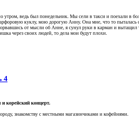
о утром, ведь был понедельник. Мы сели в такси и поехали в бо
фарфоровую куклу, мою дорогую Анну. Она мне, что то пыталась с
орвавшись от мысли об Анне, я сунул руки в карман и вытащил тр
ишка через своих людей, то дела мои будут плохи.
ь 4
 и корейский концерт.
ороду, знакомству с местными магазинчиками и кофейнями.