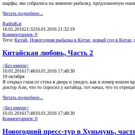
шарфы, мы собрались на зимнюю рыбалку, предложенную наш
Читать подробнее...
RadistKat
16.01.2016
21:32
16.01.2016 21:32:19
Комментариев: 0
Теги:
Китай
,
Новогодняя рыбалка в Китае
,
новый год в Китае
,
Китайская любовь, Часть 2
<Без имени>
10.01.2016
17:48
10.01.2016 17:48:30
19 октября
Я открыл глаза от стука в дверь и увидел, как в номер вошли
доктор Али, что то спросил у китайца, тот начал, что то отри
Читать подробнее...
<Без имени>
10.01.2016
17:48
10.01.2016 17:48:30
Комментариев: 0
Новогодний пресс-тур в Хуньчунь, част