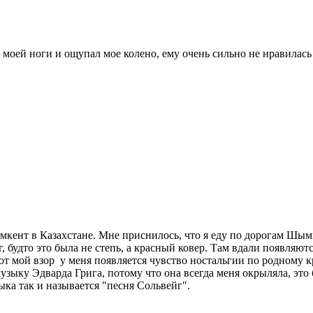
 моей ноги и ощупал мое колено, ему очень сильно не нравилась 
ымкент в Казахстане. Мне приснилось, что я еду по дорогам Шы
 будто это была не степь, а красный ковер. Там вдали появляютс
т мой взор у меня появляется чувство ностальгии по родному кр
 музыку Эдварда Грига, потому что она всегда меня окрыляла, э
ка так и называется "песня Сольвейг".