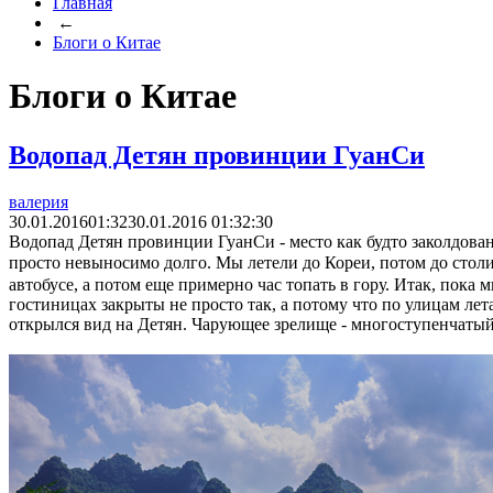
Главная
←
Блоги о Китае
Блоги о Китае
Водопад Детян провинции ГуанСи
валерия
30.01.2016
01:32
30.01.2016 01:32:30
Водопад Детян провинции ГуанСи - место как будто заколдован
просто невыносимо долго. Мы летели до Кореи, потом до столиц
автобусе, а потом еще примерно час топать в гору. Итак, пока 
гостиницах закрыты не просто так, а потому что по улицам лет
открылся вид на Детян. Чарующее зрелище - многоступенчатый,