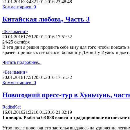
21.01.2016
23:48
21.01.2016 23:48:48
Комментариев: 0
Китайская любовь, Часть 3
<Без имени>
20.01.2016
17:51
20.01.2016 17:51:32
24-25 октября
В эти дни я решил продлить себе визу для того чтобы поехать 
врачей пришлось съездить в больницу Джон Лу Иуань к доктор
Читать подробнее...
<Без имени>
20.01.2016
17:51
20.01.2016 17:51:32
Комментариев: 0
Новогодний пресс-тур в Хуньчунь, част
RadistKat
16.01.2016
21:32
16.01.2016 21:32:19
1 января. Рыба за 68 888 юаней и традиционные китайские 
Утро после новогоднего застолья выдалось на удивление легким