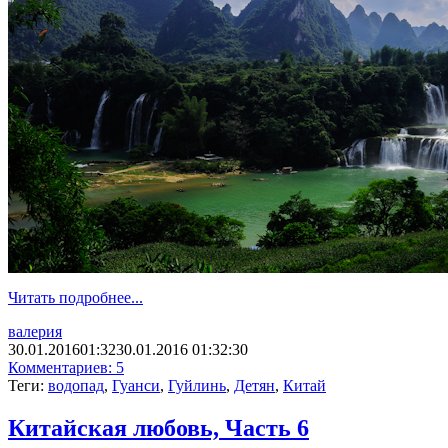
Читать подробнее...
валерия
30.01.2016
01:32
30.01.2016 01:32:30
Комментариев: 5
Теги:
водопад
,
Гуанси
,
Гуйлинь
,
Детян
,
Китай
Китайская любовь, Часть 6