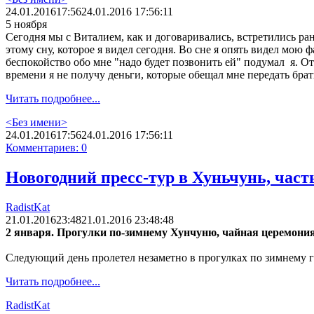
24.01.2016
17:56
24.01.2016 17:56:11
5 ноября
Сегодня мы с Виталием, как и договаривались, встретились ран
этому сну, которое я видел сегодня. Во сне я опять видел мою 
беспокойство обо мне "надо будет позвонить ей" подумал я. От
времени я не получу деньги, которые обещал мне передать брат
Читать подробнее...
<Без имени>
24.01.2016
17:56
24.01.2016 17:56:11
Комментариев: 0
Новогодний пресс-тур в Хуньчунь, част
RadistKat
21.01.2016
23:48
21.01.2016 23:48:48
2 января. Прогулки по-зимнему Хунчуню, чайная церемония
Следующий день пролетел незаметно в прогулках по зимнему г
Читать подробнее...
RadistKat