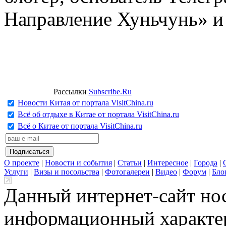
Направление Хуньчунь» и
Рассылки
Subscribe.Ru
Новости Китая от портала VisitChina.ru
Всё об отдыхе в Китае от портала VisitChina.ru
Всё о Китае от портала VisitChina.ru
О проекте
|
Новости и события
|
Статьи
|
Интересное
|
Города
|
Услуги
|
Визы и посольства
|
Фотогалереи
|
Видео
|
Форум
|
Бло
Данный интернет-сайт но
информационный характер