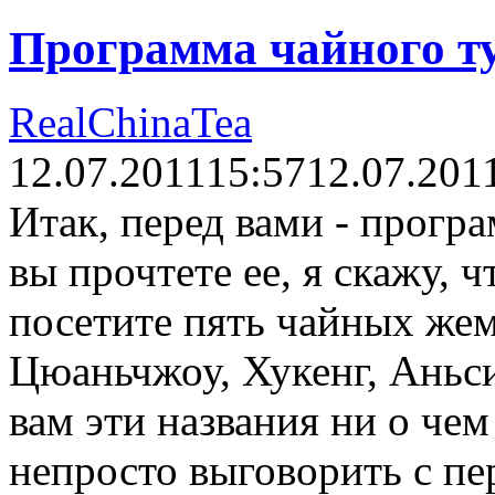
Программа чайного т
RealChinaTea
12.07.2011
15:57
12.07.201
Итак, перед вами - прогр
вы прочтете ее, я скажу, ч
посетите пять чайных же
Цюаньчжоу, Хукенг, Аньс
вам эти названия ни о чем 
непросто выговорить с пер