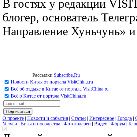
В гостях у редакции VIS
блогер, основатель Телег
Направление Хуньчунь» и
Рассылки
Subscribe.Ru
Новости Китая от портала VisitChina.ru
Всё об отдыхе в Китае от портала VisitChina.ru
Всё о Китае от портала VisitChina.ru
О проекте
|
Новости и события
|
Статьи
|
Интересное
|
Города
|
Услуги
|
Визы и посольства
|
Фотогалереи
|
Видео
|
Форум
|
Бло