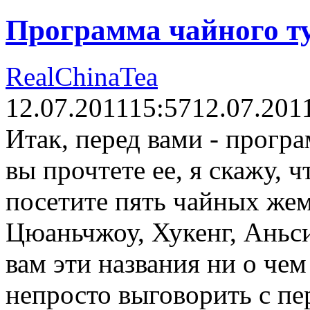
Программа чайного т
RealChinaTea
12.07.2011
15:57
12.07.201
Итак, перед вами - прогр
вы прочтете ее, я скажу, ч
посетите пять чайных же
Цюаньчжоу, Хукенг, Аньс
вам эти названия ни о чем 
непросто выговорить с пер