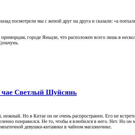
 назад посмотрели мы с женой друг на друга и сказали: «а поех
 приморцам, городе Яньцзи, что расположен всего лишь в неско
Хуньчунь.
о чае Светлый Шуйсянь
 нежный. Но в Китае он не очень распространен. Его не встрет
еленно понравился. Не то, чтобы я влюбился в него. Нет. Но он 
симпатичной девушки-китаянки в чайном магазинчике.