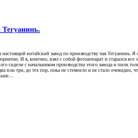
я Тегуанинь.
 настоящий китайский завод по производству чая Тегуанинь. Я о
риятии. И я, конечно, взял с собой фотоаппарат и старался все
лго сидели с начальником производства этого завода и пили тол
а или три, до тех пор, пока не стемнело и не стало очевидно, ч
аньше…