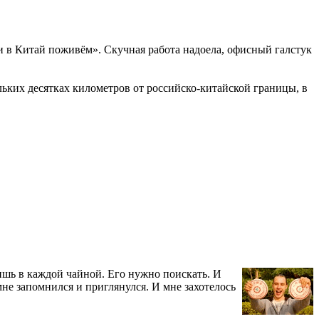
али в Китай поживём». Скучная работа надоела, офисный галстук
льких десятках километров от российско-китайской границы, в
ишь в каждой чайной. Его нужно поискать. И
мне запомнился и приглянулся. И мне захотелось