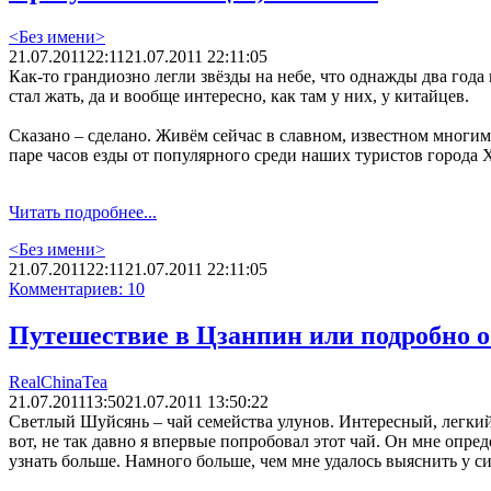
<Без имени>
21.07.2011
22:11
21.07.2011 22:11:05
Как-то грандиозно легли звёзды на небе, что однажды два года
стал жать, да и вообще интересно, как там у них, у китайцев.
Сказано – сделано. Живём сейчас в славном, известном многим
паре часов езды от популярного среди наших туристов города 
Читать подробнее...
<Без имени>
21.07.2011
22:11
21.07.2011 22:11:05
Комментариев: 10
Путешествие в Цзанпин или подробно 
RealChinaTea
21.07.2011
13:50
21.07.2011 13:50:22
Светлый Шуйсянь – чай семейства улунов. Интересный, легкий,
вот, не так давно я впервые попробовал этот чай. Он мне опред
узнать больше. Намного больше, чем мне удалось выяснить у 