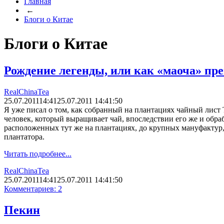
Главная
←
Блоги о Китае
Блоги о Китае
Рождение легенды, или как «маоча» пр
RealChinaTea
25.07.2011
14:41
25.07.2011 14:41:50
Я уже писал о том, как собранный на плантациях чайный лист 
человек, который выращивает чай, впоследствии его же и обра
расположенных тут же на плантациях, до крупных мануфактур, г
плантатора.
Читать подробнее...
RealChinaTea
25.07.2011
14:41
25.07.2011 14:41:50
Комментариев: 2
Пекин