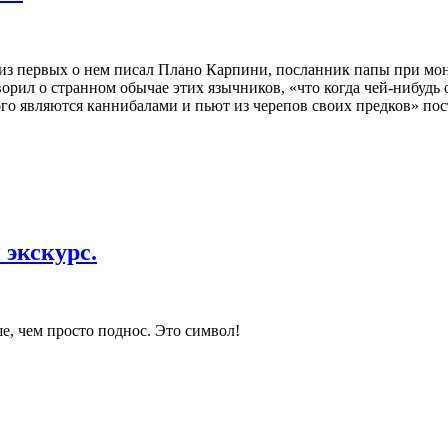
 из первых о нем писал Плано Карпини, посланник папы при мо
орил о странном обычае этих язычников, «что когда чей-нибудь о
рого являются каннибалами и пьют из черепов своих предков» по
 экскурс.
ше, чем просто поднос. Это символ!