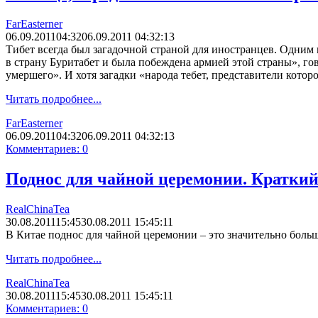
FarEasterner
06.09.2011
04:32
06.09.2011 04:32:13
Тибет всегда был загадочной страной для иностранцев. Одним
в страну Буритабет и была побеждена армией этой страны», гов
умершего». И хотя загадки «народа тебет, представители кото
Читать подробнее...
FarEasterner
06.09.2011
04:32
06.09.2011 04:32:13
Комментариев: 0
Поднос для чайной церемонии. Краткий
RealChinaTea
30.08.2011
15:45
30.08.2011 15:45:11
В Китае поднос для чайной церемонии – это значительно боль
Читать подробнее...
RealChinaTea
30.08.2011
15:45
30.08.2011 15:45:11
Комментариев: 0