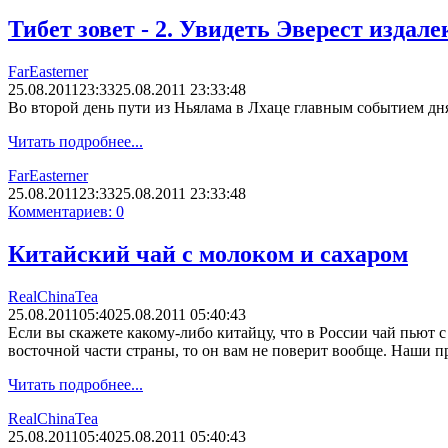
Тибет зовет - 2. Увидеть Эверест издале
FarEasterner
25.08.2011
23:33
25.08.2011 23:33:48
Во второй день пути из Ньялама в Лхаце главным событием дня 
Читать подробнее...
FarEasterner
25.08.2011
23:33
25.08.2011 23:33:48
Комментариев: 0
Китайский чай с молоком и сахаром
RealChinaTea
25.08.2011
05:40
25.08.2011 05:40:43
Если вы скажете какому-либо китайцу, что в России чай пьют с
восточной части страны, то он вам не поверит вообще. Наши п
Читать подробнее...
RealChinaTea
25.08.2011
05:40
25.08.2011 05:40:43