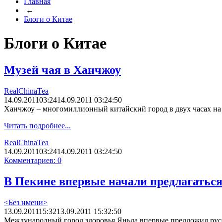
Главная
←
Блоги о Китае
Блоги о Китае
Музей чая в Ханчжоу
RealChinaTea
14.09.2011
03:24
14.09.2011 03:24:50
Ханчжоу – многомиллионный китайский город в двух часах на 
Читать подробнее...
RealChinaTea
14.09.2011
03:24
14.09.2011 03:24:50
Комментариев: 0
В Пекине впервые начали предлагаться
<Без имени>
13.09.2011
15:32
13.09.2011 15:32:50
Международный город здоровья Яньда впервые предложил русск