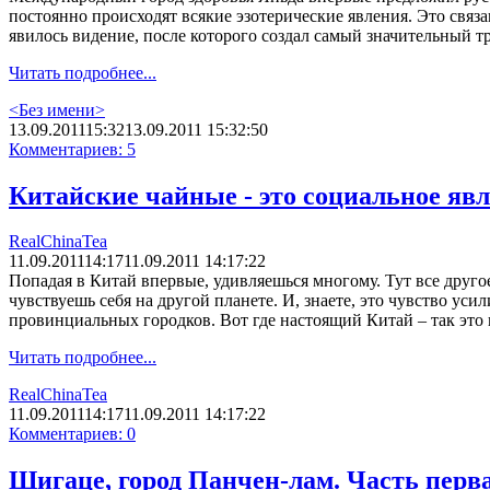
постоянно происходят всякие эзотерические явления. Это связ
явилось видение, после которого создал самый значительный т
Читать подробнее...
<Без имени>
13.09.2011
15:32
13.09.2011 15:32:50
Комментариев: 5
Китайские чайные - это социальное яв
RealChinaTea
11.09.2011
14:17
11.09.2011 14:17:22
Попадая в Китай впервые, удивляешься многому. Тут все другое
чувствуешь себя на другой планете. И, знаете, это чувство уси
провинциальных городков. Вот где настоящий Китай – так это к
Читать подробнее...
RealChinaTea
11.09.2011
14:17
11.09.2011 14:17:22
Комментариев: 0
Шигаце, город Панчен-лам. Часть перва