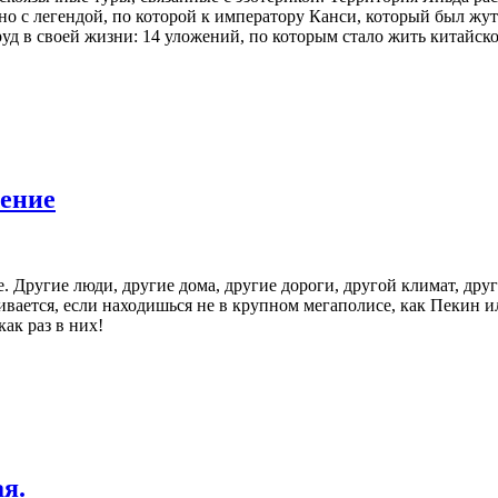
ано с легендой, по которой к императору Канси, который был жу
руд в своей жизни: 14 уложений, по которым стало жить китайск
ление
. Другие люди, другие дома, другие дороги, другой климат, дру
ливается, если находишься не в крупном мегаполисе, как Пекин и
ак раз в них!
я.