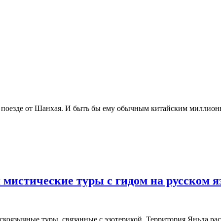
поезде от Шанхая. И быть бы ему обычным китайским миллионни
 мистические туры с гидом на русском 
оязычные туры, связанные с эзотерикой. Территория Яньда рас