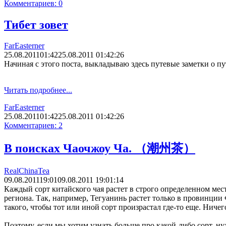
Комментариев: 0
Тибет зовет
FarEasterner
25.08.2011
01:42
25.08.2011 01:42:26
Начиная с этого поста, выкладываю здесь путевые заметки о пу
Читать подробнее...
FarEasterner
25.08.2011
01:42
25.08.2011 01:42:26
Комментариев: 2
В поисках Чаочжоу Ча. （潮州茶）
RealChinaTea
09.08.2011
19:01
09.08.2011 19:01:14
Каждый сорт китайского чая растет в строго определенном ме
региона. Так, например, Тегуанинь растет только в провинции 
такого, чтобы тот или иной сорт произрастал где-то еще. Ничег
Поэтому, если мы хотим узнать больше про какой-либо сорт, н