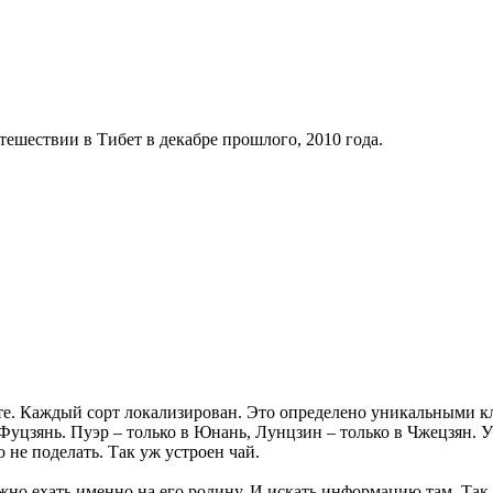
тешествии в Тибет в декабре прошлого, 2010 года.
сте. Каждый сорт локализирован. Это определено уникальными 
Фуцзянь. Пуэр – только в Юнань, Лунцзин – только в Чжецзян. У
о не поделать. Так уж устроен чай.
ужно ехать именно на его родину. И искать информацию там. Так 