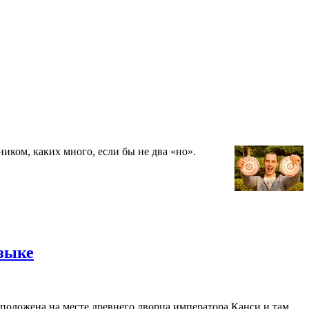
ком, каких много, если бы не два «но».
языке
положена на месте древнего дворца императора Канси и там