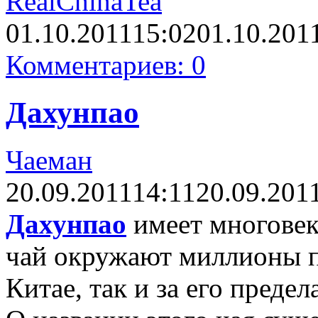
RealChinaTea
01.10.2011
15:02
01.10.201
Комментариев: 0
Дахунпао
Чаеман
20.09.2011
14:11
20.09.201
Дахунпао
имеет многовек
чай окружают миллионы п
Китае, так и за его предел