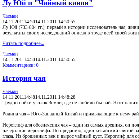
Лу Юй и "Чайный канон"
Чаеман
14.11.2011
14:50
14.11.2011 14:50:55
Лу Юй (733-804 гг.), первый в истории исследователь чая, жив
результаты своих исследований описал в труде всей своей жизн
Читать подробнее...
Чаеман
14.11.2011
14:50
14.11.2011 14:50:55
Комментариев: 0
История чая
Чаеман
14.11.2011
14:48
14.11.2011 14:48:28
Трудно найти уголок Земли, где не любили бы чай. Этот напито
Родина чая – Юго-Западный Китай и примыкающие к нему рай
Иероглиф для обозначения чая – один из самых древних, он поя
начертание иероглифа. По преданию, один китайский святой зас
глаза. Из брошенных век и вырос чайный куст. Иероглиф для обо