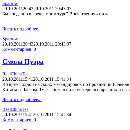
Sparrow
29.10.2011
20:43
29.10.2011 20:43:07
Был недавно в "рекламном туре" Впечатления - ниже.
Читать подробнее...
Sparrow
29.10.2011
20:43
29.10.2011 20:43:07
Комментариев: 0
Смола Пуэра
RealChinaTea
20.10.2011
15:41
20.10.2011 15:41:34
Во время одной из своих командировок по провинции Юньнань 
Китаем и Лаосом. Тут я снимал видеоматериал о древних и высок
Читать подробнее...
RealChinaTea
20.10.2011
15:41
20.10.2011 15:41:34
Комментариев: 0
начало