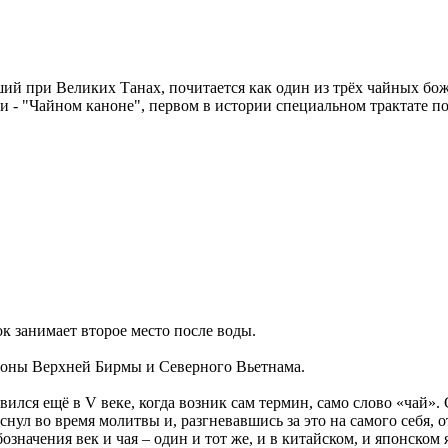
ший при Великих Танах, почитается как один из трёх чайных бож
и - "Чайном каноне", первом в истории специальном трактате по
к занимает второе место после воды.
оны Верхней Бирмы и Северного Вьетнама.
вился ещё в V веке, когда возник сам термин, само слово «чай»
нул во время молитвы и, разгневавшись за это на самого себя, о
значения век и чая – один и тот же, и в китайском, и японском 