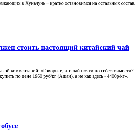
езжающих в Хуньчунь – кратко остановимся на остальных соста
лжен стоить настоящий китайский чай
акой комментарий: «Говорите, что чай почти по себестоимости? 
ить по цене 1960 руб/кг (Ашан), а не как здесь - 4400р/кг».
тобусе