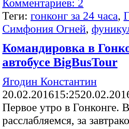
Комментариев: 2
Теги:
гонконг за 24 часа
,
Г
Симфония Огней
,
фунику
Командировка в Гонкон
автобусе BigBusTour
Ягодин Константин
20.02.2016
15:25
20.02.201
Первое утро в Гонконге. В
расслабляемся, за завтрак