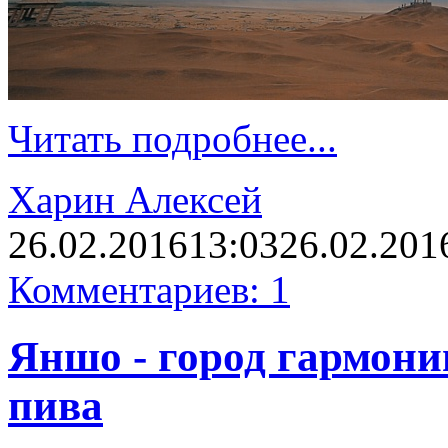
Читать подробнее...
Харин Алексей
26.02.2016
13:03
26.02.201
Комментариев: 1
Яншо - город гармони
пива