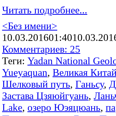
Читать подробнее...
<Без имени>
10.03.2016
01:40
10.03.201
Комментариев: 25
Теги:
Yadan National Geolo
Yueyaquan
,
Великая Китай
Шелковый путь
,
Ганьсу
,
Д
Застава Цзяюйгуань
,
Лань
Lake
,
озеро Юэяцюань
,
па