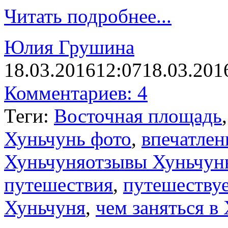
Читать подробнее...
Юлия Грушина
18.03.2016
12:07
18.03.201
Комментариев: 4
Теги:
Восточная площадь
Хуньчунь фото
,
впечатлен
Хуньчуняотзывы Хуньчун
путешествия
,
путешеству
Хуньчуня
,
чем заняться в