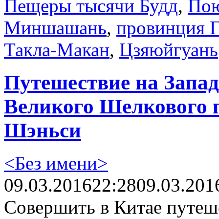
Пещеры тысячи Будд
,
Пою
Миншашань
,
провинция Г
Такла-Макан
,
Цзяюйгуань
Путешествие на Запад
Великого Шелкового п
Шэньси
<Без имени>
09.03.2016
22:28
09.03.201
Совершить в Китае путеш