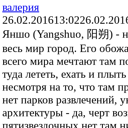
валерия
26.02.2016
13:02
26.02.201
Яншо (Yangshuo, 阳朔) - н
весь мир город. Его обож
всего мира мечтают там по
туда лететь, ехать и плыть
несмотря на то, что там п
нет парков развлечений, 
архитектуры - да, черт во
пятизвездочных нет там ни