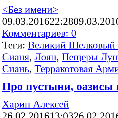
<Без имени>
09.03.2016
22:28
09.03.201
Комментариев: 0
Теги:
Великий Шелковый 
Сианя
,
Лоян
,
Пещеры Лун
Сиань
,
Терракотовая Арм
Про пустыни, оазисы 
Харин Алексей
26.02.2016
13:03
26.02.201