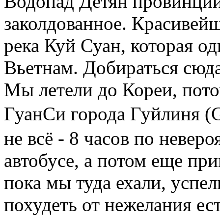
Водопад Детян провинции 
заколдованное. Красивейш
река Куй Суан, которая о
Вьетнам. Добираться сюд
Мы летели до Кореи, пот
ГуанСи города Гуйлиня (G
не всё - 8 часов по невер
автобусе, а потом еще при
пока мы туда ехали, успе
похудеть от нежелания ест