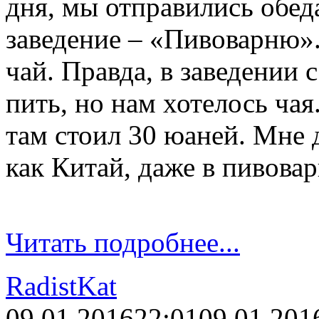
дня, мы отправились обед
заведение – «Пивоварню»
чай. Правда, в заведении 
пить, но нам хотелось ча
там стоил 30 юаней. Мне д
как Китай, даже в пивова
Читать подробнее...
RadistKat
09.01.2016
22:01
09.01.201