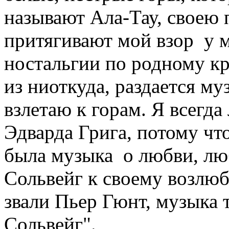
называют Ала-Тау, своею 
притягивают мой взор у м
ностальгии по родному кр
из ниоткуда, раздается му
взлетаю к горам. Я всегд
Эдварда Грига, потому что
была музыка о любви, лю
Сольвейг к своему возлю
звали Пьер Гюнт, музыка т
Сольвейг".