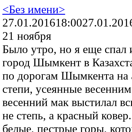
<Без имени>
27.01.2016
18:00
27.01.201
21 ноября
Было утро, но я еще спал 
город Шымкент в Казахста
по дорогам Шымкента на 
степи, усеянные весенним
весенний мак выстилал всю
не степь, а красный ковер
белые, пестрые горы, кото