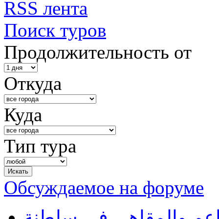
RSS лента
Поиск туров
Продолжительность от
Откуда
Куда
Тип тура
Обсуждаемое на форуме
طاعم والمقاهي في سلطنة