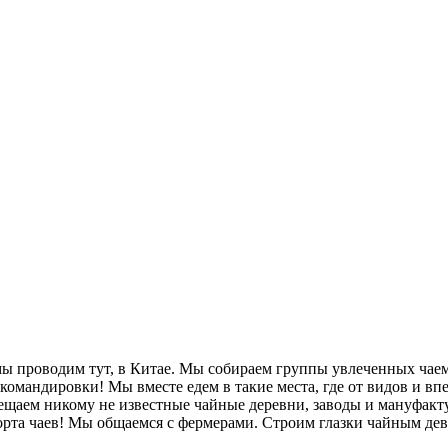
ы проводим тут, в Китае. Мы собираем группы увлеченных чаем
 командировки! Мы вместе едем в такие места, где от видов и в
осещаем никому не известные чайные деревни, заводы и мануфак
орта чаев! Мы общаемся с фермерами. Строим глазки чайным де