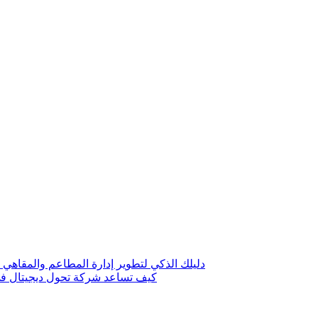
 حلول رقمية لتخفيض التكاليف وزيادة الأرباح
لة لتعزيز ظهور نشاطك في الكويت؟