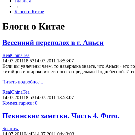
Главная
←
Блоги о Китае
Блоги о Китае
Весенний переполох в г. Аньси
RealChinaTea
14.07.2011
18:53
14.07.2011 18:53:07
Если вы увлечены чаем, то наверняка знаете, что Аньси - это г
китайцев и широко известного за пределами Поднебесной. И ес
Читать подробнее...
RealChinaTea
14.07.2011
18:53
14.07.2011 18:53:07
Комментариев: 0
Пекинские заметки. Часть 4. Фото.
Sparrow
14.07.2011
04:43
14.07.2011 04:43:03