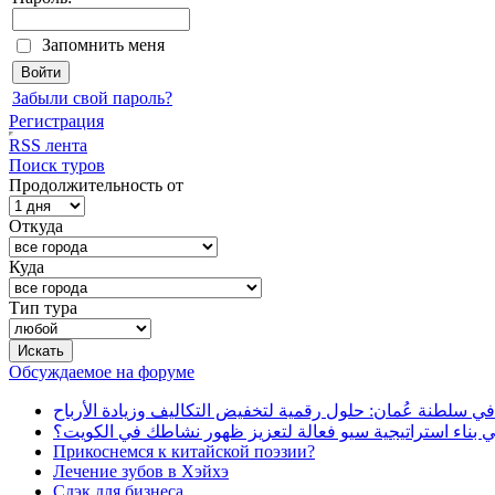
Запомнить меня
Забыли свой пароль?
Регистрация
RSS лента
Поиск туров
Продолжительность от
Откуда
Куда
Тип тура
Обсуждаемое на форуме
دليلك الذكي لتطوير إدارة المطاعم والمقاهي في سلطنة عُمان:
كيف تساعد شركة تحول ديجيتال في بناء استراتيجية سيو فعا
Прикоснемся к китайской поэзии?
Лечение зубов в Хэйхэ
Сдэк для бизнеса