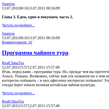
Sparrow
13.07.2011
00:16
13.07.2011 00:16:09
Глава 3. Едем, едим и покупаем, часть 2.
Читать подробнее...
Sparrow
13.07.2011
00:16
13.07.2011 00:16:09
Комментариев: 10
Программа чайного тура
RealChinaTea
12.07.2011
15:57
12.07.2011 15:57:49
Итак, перед вами - программа тура. Но, прежде чем вы прочтет
Аньси, Уишань. Возможно, сейчас вам эти названия ни о чем не 
интересно побывать – в них офигенно интересно побывать! Эти 
откуда берет начало великая китайская чайная культура.
Читать подробнее...
RealChinaTea
12.07.2011
15:57
12.07.2011 15:57:49