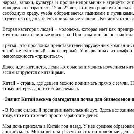
народа, запахи, культура и прочие непривычные атрибуты жи
молодежь в возрасте от 15 до 22 лет, которую родители посыла
свободную среду, учеба оборачивается пьянками и гулянкам
студентов созданы очень привольные условия. Китайцы относя
Вторая категория людей – молодежь, которая едет как предпр
хочет наладить личные контакты. При этом многие не знают да
Третья - это прослойка представителей зарубежных компаний,
такой же тупиковый, как и первый. У вырванных из комфорт
невозможность «прижиться».
Далее идут китаисты, люди которые занимались изучением кит
ассимилируются с китайцами.
Китай – страна, где деньги можно поднимать прямо с земли. 
этому интерес, достигнет желаемого.
- Значит Китай весьма благодатная почва для бизнесменов и 
- В Китае сильный предпринимательский дух. Здесь все занима
тому, что кто-то хочет просто заработать денег.
Моя дочь приехала в Китай год назад. У нее среднее образова
английского. Могла ли она рассчитывать на подобные деньг