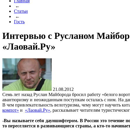
Главная
←
Статьи
←
Гость
Интервью с Русланом Майборо
«Лаовай.Ру»
21.08.2012
Семь лет назад Руслан Майборода бросил работу «белого воро
авантюризму и неожиданным поступкам осталась с ним. На да
В чем привлекательность велотуризма, чему могут научить кит
компот»
и
«Лаовай.Ру»
, рассказывает читателям туристическог
-Вы называете себя дауншифтером. В России это течение п
то переселяется в развивающиеся страны, а кто-то начинает