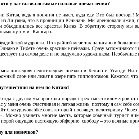
, что у вас вызвало самые сильные впечатления?
и Китая, ведь я понятия не имел, куда еду. Это был восторг! М
л из Лицзяна, что в провинции Юньнань. Мы арендовали джип, п
м объединились все красоты Китая. В обратную сторону мы вы
дным» путем из Кашгара.
буддийской мудрости. По крайней мере так написано в большинств
т. Однако в Тибете очень красивые пейзажи. Сразу вспоминаются
 существует на самом деле и не выдумано художником. Необычные
то моя последняя велосипедная поездка в Кению и Уганду. Ни
ромный слон или лежат в озере пять гиппопотамов. Кажется, что 
 путешествия на нем по Китаю?
. Тогда с другом мы проехали порядка трех тысяч километров от 
с у меня очень счастливая и легкая жизнь, поэтому я сам себе с
сайт Сrazyguyonabike.com, который посвящен велотуризму. Через
а». Можно увидеть многие места, которые обычный турист ник
е я порой ощущаю настоящую эйфорию, свободу – это важные при
му для новичков?