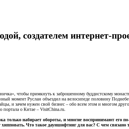
дой, создателем интернет-про
тничка», чтобы примкнуть к заброшенному буддистскому монасты
нный момент Руслан объездил на велосипеде половину Поднебес
айцы, и зачем нужен свой бизнес – обо всем этом и многом дру
о портала о Китае – VisitChina.ru.
ока только набирает обороты, и многие воспринимают его по-
 хипповать. Что такое дауншифтинг для вас? С чем связано т