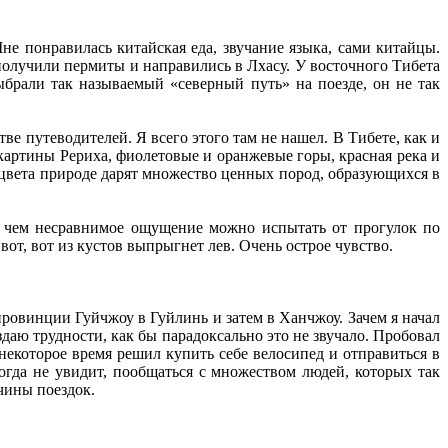
не понравилась китайская еда, звучание языка, сами китайцы.
олучили пермиты и направились в Лхасу. У восточного Тибета
брали так называемый «северный путь» на поезде, он не так
е путеводителей. Я всего этого там не нашел. В Тибете, как и
 картины Рериха, фиолетовые и оранжевые горы, красная река и
 цвета природе дарят множество ценных пород, образующихся в
 с чем несравнимое ощущение можно испытать от прогулок по
вот, вот из кустов выпрыгнет лев. Очень острое чувство.
провинции Гуйчжоу в Гуйлинь и затем в Ханчжоу. Зачем я начал
оздаю трудности, как бы парадоксально это не звучало. Пробовал
 некоторое время решил купить себе велосипед и отправиться в
огда не увидит, пообщаться с множеством людей, которых так
чины поездок.