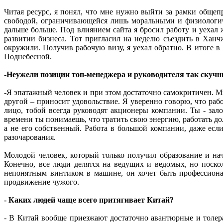
Читая ресурс, я понял, что мне нужно выйти за рамки общеп
свободой, ограничивающейся лишь моральными и физиологич
дальше больше. Под влиянием сайта я бросил работу и уехал 
развитии бизнеса. Тот пригласил на неделю съездить в Ханчж
окружили. Получив рабочую визу, я уехал обратно. В итоге в
Поднебесной.
-Неужели позиции топ-менеджера и руководителя так скуч
-Я эпатажный человек и при этом достаточно самокритичен. М
другой – приносит удовольствие. Я уверенно говорю, что раб
лицо, тобой всегда руководят акционеры компании. Ты - за
времени ты понимаешь, что тратить свою энергию, работать дол
а не его собственный. Работа в большой компании, даже есл
разочарования.
Молодой человек, который только получил образование и нач
Конечно, все люди делятся на ведущих и ведомых, но поскол
непонятным винтиком в машине, он хочет быть профессионал
продвижение чужого.
- Каких людей чаще всего притягивает Китай?
- В Китай вообще приезжают достаточно авантюрные и толера