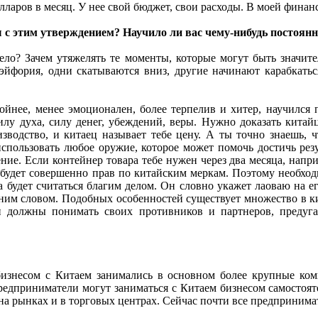
лларов в месяц. У нее свой бюджет, свои расходы. В моей финан
ы с этим утверждением? Научило ли вас чему-нибудь постоян
жело? Зачем утяжелять те моменты, которые могут быть значите
йфория, одни скатываются вниз, другие начинают карабкаться
йнее, менее эмоционален, более терпелив и хитер, научился 
у духа, силу денег, убеждений, веры. Нужно доказать китайцу,
зводство, и китаец называет тебе цену. А ты точно знаешь, ч
спользовать любое оружие, которое может помочь достичь резу
ние. Если контейнер товара тебе нужен через два месяца, напри
И будет совершенно прав по китайским меркам. Поэтому необход
 будет считаться благим делом. Он словно укажет лаоваю на его
дним словом. Подобных особенностей существует множество в ки
 должны понимать своих противников и партнеров, предуга
 бизнесом с Китаем занимались в основном более крупные ко
редприниматели могут заниматься с Китаем бизнесом самостоят
на рынках и в торговых центрах. Сейчас почти все предпринима