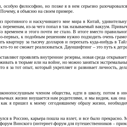
, особую философию, но позже я в нем серьезно разочаровался.
 Почему, я объясню на своем примере.
 из противного и наскучившего мне мира в Китай, удивительную
 к переменам, из-за чего попал в так называемый вакуум. Привы
. Со временем и этого почти не стало. В итоге вместо правильн
 Во-первых, к подобным решениям нужно подходить очень грамо
дать квартиру за тысячу долларов и переехать куда-нибудь в Тай
, кто-то не сможет реализоваться. Дауншифтинг – это путь к дегр
аставляют проявлять внутренние резервы, новая среда открывает
выживать в тюрьме или на войне, но можно заняться экстремальны
 что я за тот опыт, который укрепляет и развивает личность, дел
аконопослушным членом общества, идти в школу, потом в инс
кавычках жизни внушается нам родителями, и мы видим, как она 
 как я пришел к моему сегодняшнему образу жизни, необходимо
ся в Россию, карьера пошла на взлет, и все было прекрасно. Мн
 форум Винского (интернет-форум для путешественников – прим.