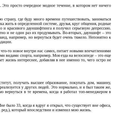
 Это просто очередное модное течение, в котором нет ничего
 страну, где буду много времени путешествовать, заниматься
чка жить в определенной системе, друзья, круг общения, родные
ого и красивого дауншифтинга я получил серьезную депрессию.
тно и не один раз их продумывать. Во-вторых, дауншифт – это
ланд, например, но вернуться будет очень тяжело. Непонятно к
адации.
 что-то новое внутри нас самих, питает новыми впечатлениями
ми видами спорта, например. Моя езда на велосипеде – это еще
ает жизнь интереснее, добавляя в нее именно то, чего остро не
титут, получать высшее образование, покупать дом, машину,
реализуется у других людей. Это нормально, и я был таким же,
 вернуться в те времена, когда я работал топ-менеджером в
е было 33, когда я вдруг я открыл, что существует вне офиса,
 ред.), который впоследствии и изменил мою жизнь.