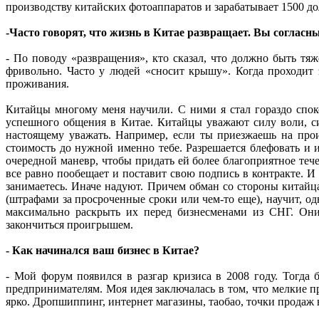
производству китайских фотоаппаратов и зарабатывает 1500 до
-Часто говорят, что жизнь в Китае развращает. Вы согласн
- По поводу «развращения», кто сказал, что должно быть тя
фривольно. Часто у людей «сносит крышу». Когда проходит э
проживания.
Китайцы многому меня научили. С ними я стал гораздо споко
успешного общения в Китае. Китайцы уважают силу воли, сил
настоящему уважать. Например, если ты приезжаешь на прои
стоимость до нужной именно тебе. Разрешается блефовать и и
очередной маневр, чтобы придать ей более благоприятное тече
все равно пообещает и поставит свою подпись в контракте. 
занимаетесь. Иначе надуют. Причем обман со стороны китайца
(штрафами за просроченные сроки или чем-то еще), научит, о
максимально раскрыть их перед бизнесменами из СНГ. Они
закончиться проигрышем.
- Как начинался ваш бизнес в Китае?
- Мой форум появился в разгар кризиса в 2008 году. Тогда
предпринимателям. Моя идея заключалась в том, что мелкие п
ярко. Дропшиппинг, интернет магазины, таобао, точки продаж 