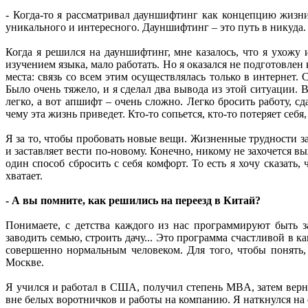
- Когда-то я рассматривал дауншифтинг как концепцию жизни
уникального и интересного. Дауншифтинг – это путь в никуда.
Когда я решился на дауншифтинг, мне казалось, что я ухожу
изучением языка, мало работать. Но я оказался не подготовлен
места: связь со всем этим осуществлялась только в интернет
Было очень тяжело, и я сделал два вывода из этой ситуации.
легко, а вот апшифт – очень сложно. Легко бросить работу, с
чему эта жизнь приведет. Кто-то сопьется, кто-то потеряет себя
Я за то, чтобы пробовать новые вещи. Жизненные трудности з
и заставляет вести по-новому. Конечно, никому не захочется 
один способ сбросить с себя комфорт. То есть я хочу сказать,
хватает.
- А вы помните, как решились на переезд в Китай?
Понимаете, с детства каждого из нас программируют быть з
заводить семью, строить дачу... Это программа счастливой в 
совершенно нормальным человеком. Для того, чтобы понять,
Москве.
Я учился и работал в США, получил степень MBA, затем вернул
вне белых воротничков и работы на компанию. Я наткнулся на