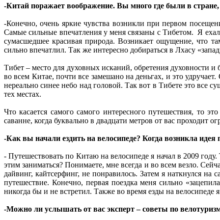
-Китай поражает воображение. Вы много где были в стране
-Конечно, очень яркие чувства возникли при первом посещени
Самые сильные впечатления у меня связаны с Тибетом. Я еха
сумасшедшее красивая природа. Возникает ощущение, что та
сильно впечатлил. Так же интересно добираться в Лхасу «запа
Тибет – место для духовных исканий, обретения духовности и 
во всем Китае, почти все замешано на деньгах, и это удручае
нереально синее небо над головой. Так вот в Тибете это все
тех местах.
Что касается самого самого интересного путешествия, то э
саванне, когда буквально в двадцати метров от вас проходит ог
-Как вы начали ездить на велосипеде? Когда возникла идея
- Путешествовать по Китаю на велосипеде я начал в 2009 году
этим заниматься? Понимаете, мне всегда и во всем везло. Сейча
дайвинг, кайтсерфинг, не понравилось. Затем я наткнулся на 
путешествие. Конечно, первая поездка меня сильно «зацепил
никогда бы и не встретил. Также во время езды на велосипед
-Можно ли услышать от вас эксперт – советы по велотуриз