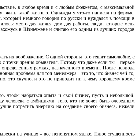
ольствие, в любое время и с любым бюджетом, с максимальной
у жить такой жизнью. Однажды я что-то написал на форуме,
ем, который немного говорил по-русски и нуждался в помощи в
вилось: место для жилья, дом для работы, люди, которые меня
я нахожусь в Шэньчжэне и считаю его одним из лучших городов
?
жать их воображение. С одной стороны это тешит самолюбие, с
 с точки зрения обывателя. Потому что даже если ты – первое
 определенных рамках, назначенного времени. После периода
овная проблема для топ-менеджера – это то, что бизнес чей-то,
но, это скучно, и это не приводит ни к чему хорошему кроме
о, чтобы набраться опыта и свой бизнес, пусть и небольшой.
ду человека с амбициями, того, кто не хочет быть очередным
учше потратить энергию на создание своего бизнеса, нежели
вывески на улицах – все непонятном языке. Плюс сгущенность