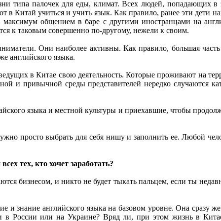
зни типа палочек для еды, климат. Всех людей, попадающих в э
ют в Китай учиться и учить язык. Как правило, ранее эти дети 
и, максимум общением в баре с другими иностранцами на анг
тся к таковым совершенно по-другому, нежели к своим.
иниматели. Они наиболее активны. Как правило, большая часть и
же английского языка.
 ведущих в Китае свою деятельность. Которые проживают на тер
ной и привычной среды представителей нередко случаются ката
айского языка и местной культуры и приехавшие, чтобы продолжи
Нужно просто выбрать для себя нишу и заполнить ее. Любой чело
всех тех, кто хочет заработать?
ются бизнесом, и никто не будет тыкать пальцем, если ты недав
ние и знание английского языка на базовом уровне. Она сразу же
и в России или на Украине? Вряд ли, при этом жизнь в Кита