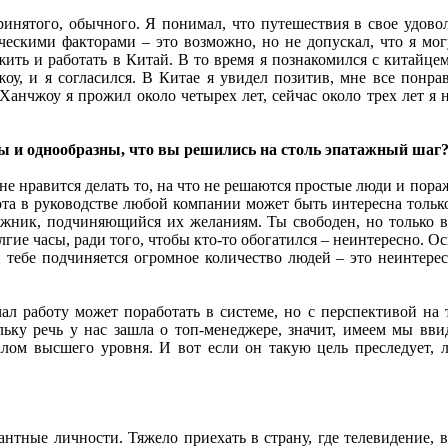
ринятого, обычного. Я понимал, что путешествия в свое удов
ескими факторами – это возможно, но не допускал, что я мог
жить и работать в Китай. В то время я познакомился с китайц
оу, и я согласился. В Китае я увидел позитив, мне все понра
 Ханчжоу я прожил около четырех лет, сейчас около трех лет 
ны и однообразны, что вы решились на столь эпатажный шаг
не нравится делать то, на что не решаются простые люди и пора
ота в руководстве любой компании может быть интересна только
ложник, подчиняющийся их желаниям. Ты свободен, но только в
гие часы, ради того, чтобы кто-то обогатился – неинтересно. Осн
и тебе подчиняется огромное количество людей – это неинтерес
ал работу может поработать в системе, но с перспективой на т
ьку речь у нас зашла о топ-менеджере, значит, имеем мы вви
ом высшего уровня. И вот если он такую цель преследует, л
нтные личности. Тяжело приехать в страну, где телевидение, 