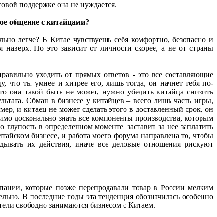
совой поддержке она не нуждается.
ное общение с китайцами?
льно легче? В Китае чувствуешь себя комфортно, безопасно и
 наверх. Но это зависит от личности скорее, а не от страны
правильно уходить от прямых ответов - это все составляющие
 что ты умнее и хитрее его, лишь тогда, он начнет тебя по-
то она такой быть не может, нужно убедить китайца снизить
льтата. Обман в бизнесе у китайцев – всего лишь часть игры,
мер, и китаец не может сделать этого в доставленный срок, он
имо досконально знать все компоненты производства, которым
 глупость в определенном моменте, заставит за нее заплатить
тайском бизнесе, и работа моего форума направлена то, чтобы
дывать их действия, иначе все деловые отношения рискуют
мпании, которые позже перепродавали товар в России мелким
ельно. В последние годы эта тенденция обозначилась особенно
тели свободно занимаются бизнесом с Китаем.