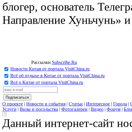
блогер, основатель Телег
Направление Хуньчунь» и
Рассылки
Subscribe.Ru
Новости Китая от портала VisitChina.ru
Всё об отдыхе в Китае от портала VisitChina.ru
Всё о Китае от портала VisitChina.ru
О проекте
|
Новости и события
|
Статьи
|
Интересное
|
Города
|
Услуги
|
Визы и посольства
|
Фотогалереи
|
Видео
|
Форум
|
Бло
Данный интернет-сайт но