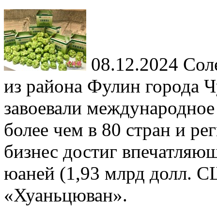
08.12.2024
Соле
из района Фулин города 
завоевали международное
более чем в 80 стран и р
бизнес достиг впечатляю
юаней (1,93 млрд долл. С
«Хуаньцюван».