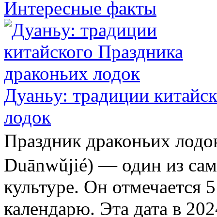
Интересные факты
Дуаньу: традиции китайс
лодок
Праздник драконьих ло
Duānwǔjié) — один из са
культуре. Он отмечается 
календарю. Эта дата в 202