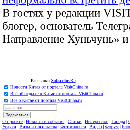
В гостях у редакции VIS
блогер, основатель Телег
Направление Хуньчунь» и
Рассылки
Subscribe.Ru
Новости Китая от портала VisitChina.ru
Всё об отдыхе в Китае от портала VisitChina.ru
Всё о Китае от портала VisitChina.ru
О проекте
|
Новости и события
|
Статьи
|
Интересное
|
Города
|
Услуги
|
Визы и посольства
|
Фотогалереи
|
Видео
|
Форум
|
Бло