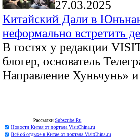
27.03.2025
Китайский Дали в Юньнань
неформально встретить д
В гостях у редакции VIS
блогер, основатель Телег
Направление Хуньчунь» и
Рассылки
Subscribe.Ru
Новости Китая от портала VisitChina.ru
Всё об отдыхе в Китае от портала VisitChina.ru