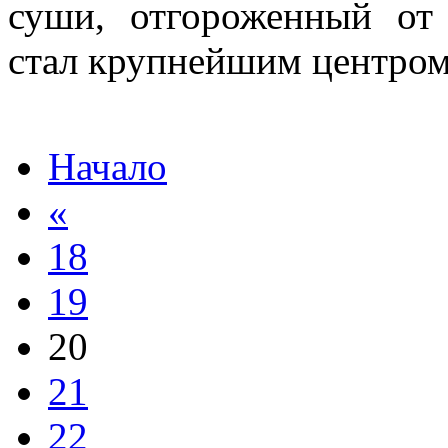
суши, отгороженный от
стал крупнейшим центром 
Начало
«
18
19
20
21
22