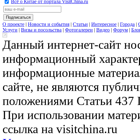
Всё о Китае от портала VisitChina.ru
О проекте
|
Новости и события
|
Статьи
|
Интересное
|
Города
|
Услуги
|
Визы и посольства
|
Фотогалереи
|
Видео
|
Форум
|
Бло
Данный интернет-сайт но
информационный характер
информационные материа
сайте, не являются публи
положениями Статьи 437 
При использовании матери
ссылка на visitchina.ru