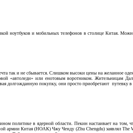
инкой ноутбуков и мобильных телефонов в столице Китая. Можно
чта так и не сбывается. Слишком высоки цены на желанное одеян
ровой «автоледи» или енотовым воротником. Жительницам Даль
ывая долгожданную покупку, они просто приобретают путевку в К
ином политике в ядерной области. Пекин настаивает на том, 
ой армии Китая (НОАК) Чжу Ченду (Zhu Chengdu) заявлял The Wal