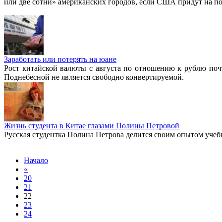
или две сотни» американских городов, если США придут на по
Подробнее:
http://news.mail.ru/politics/7158988/
Заработать или потерять на юане
Рост китайской валюты с августа по отношению к рублю по
Поднебесной не является свободно конвертируемой.
Жизнь студента в Китае глазами Полины Петровой
Русская студентка Полина Петрова делится своим опытом учеб
Начало
«
20
21
22
23
24