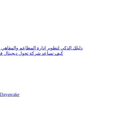
دليلك الذكي لتطوير إدارة المطاعم والمقاهي 
كيف تساعد شركة تحول ديجيتال في 
llDayawake