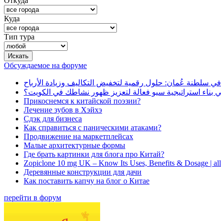
Откуда
Куда
Тип тура
Обсуждаемое на форуме
في سلطنة عُمان: حلول رقمية لتخفيض التكاليف وزيادة الأرباح
بناء استراتيجية سيو فعالة لتعزيز ظهور نشاطك في الكويت؟
Прикоснемся к китайской поэзии?
Лечение зубов в Хэйхэ
Сдэк для бизнеса
Как справиться с паническими атаками?
Продвижение на маркетплейсах
Малые архитектурные формы
Где брать картинки для блога про Китай?
Zopiclone 10 mg UK – Know Its Uses, Benefits & Dosage | a
Деревянные конструкции для дачи
Как поставить капчу на блог о Китае
перейти в форум