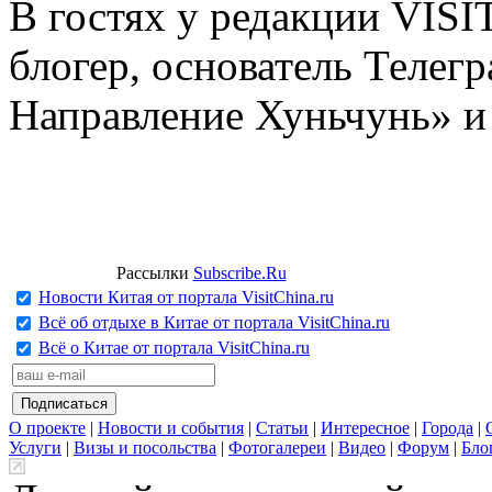
В гостях у редакции VIS
блогер, основатель Телег
Направление Хуньчунь» и
Рассылки
Subscribe.Ru
Новости Китая от портала VisitChina.ru
Всё об отдыхе в Китае от портала VisitChina.ru
Всё о Китае от портала VisitChina.ru
О проекте
|
Новости и события
|
Статьи
|
Интересное
|
Города
|
Услуги
|
Визы и посольства
|
Фотогалереи
|
Видео
|
Форум
|
Бло