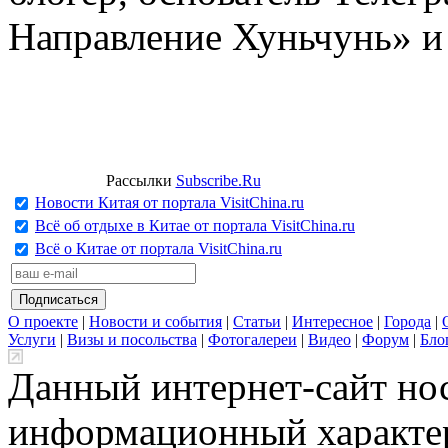
Направление Хуньчунь» и
Рассылки
Subscribe.Ru
Новости Китая от портала VisitChina.ru
Всё об отдыхе в Китае от портала VisitChina.ru
Всё о Китае от портала VisitChina.ru
О проекте
|
Новости и события
|
Статьи
|
Интересное
|
Города
|
Услуги
|
Визы и посольства
|
Фотогалереи
|
Видео
|
Форум
|
Бло
Данный интернет-сайт но
информационный характер