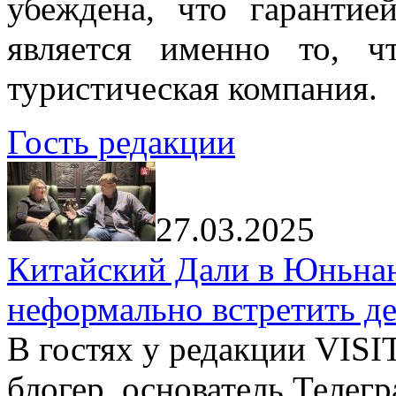
убеждена, что гарантие
является именно то, ч
туристическая компания.
Гость редакции
27.03.2025
Китайский Дали в Юньнань
неформально встретить д
В гостях у редакции VIS
блогер, основатель Телег