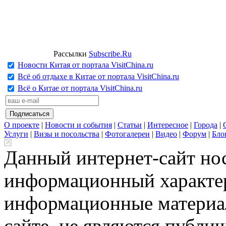
Рассылки
Subscribe.Ru
Новости Китая от портала VisitChina.ru
Всё об отдыхе в Китае от портала VisitChina.ru
Всё о Китае от портала VisitChina.ru
О проекте
|
Новости и события
|
Статьи
|
Интересное
|
Города
|
Услуги
|
Визы и посольства
|
Фотогалереи
|
Видео
|
Форум
|
Бло
Данный интернет-сайт но
информационный характер
информационные материа
сайте, не являются публи