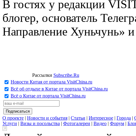
В гостях у редакции VIS
блогер, основатель Телег
Направление Хуньчунь» и
Рассылки
Subscribe.Ru
Новости Китая от портала VisitChina.ru
Всё об отдыхе в Китае от портала VisitChina.ru
Всё о Китае от портала VisitChina.ru
О проекте
|
Новости и события
|
Статьи
|
Интересное
|
Города
|
Услуги
|
Визы и посольства
|
Фотогалереи
|
Видео
|
Форум
|
Бло